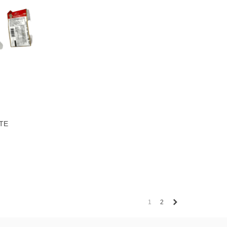
TE
AR
Siguiente
1
2