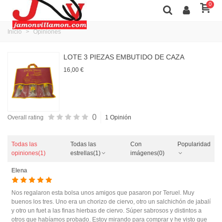
0
Inicio
>
Opiniones
LOTE 3 PIEZAS EMBUTIDO DE CAZA
16,00 €
0
Overall rating
1 Opinión
Todas las
Todas las
Con
Popularidad
opiniones
(1)
estrellas
(1)
imágenes
(0)
Elena
Nos regalaron esta bolsa unos amigos que pasaron por Teruel. Muy
buenos los tres. Uno era un chorizo de ciervo, otro un salchichón de jabalí
y otro un fuet a las finas hierbas de ciervo. Súper sabrosos y distintos a
otros que habíamos probado. Estoy mirando para comprar y he visto que