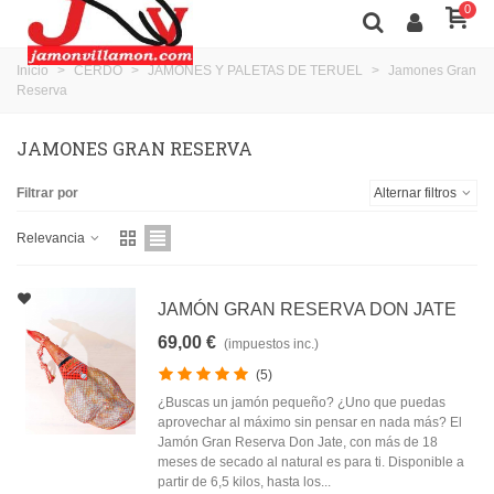
0
Inicio
>
CERDO
>
JAMONES Y PALETAS DE TERUEL
>
Jamones Gran
Reserva
JAMONES GRAN RESERVA
Filtrar por
Alternar filtros
Relevancia
JAMÓN GRAN RESERVA DON JATE
69,00 €
(impuestos inc.)
(5)
¿Buscas un jamón pequeño? ¿Uno que puedas
aprovechar al máximo sin pensar en nada más? El
Jamón Gran Reserva Don Jate, con más de 18
meses de secado al natural es para ti. Disponible a
partir de 6,5 kilos, hasta los...