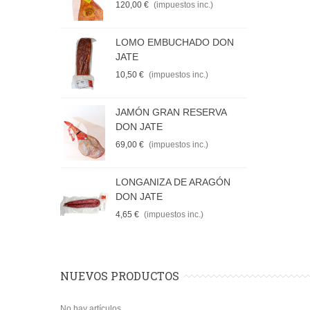
120,00 €
(impuestos inc.)
5
LOMO EMBUCHADO DON
C
JATE
J
10,50 €
(impuestos inc.)
4
JAMÓN GRAN RESERVA
J
DON JATE
V
69,00 €
(impuestos inc.)
9
LONGANIZA DE ARAGÓN
C
DON JATE
4
4,65 €
(impuestos inc.)
NUEVOS PRODUCTOS
No hay artículos