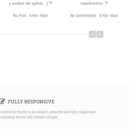
y acabar de opinar. :)
repetiremos.
By: Fran
8 Año hace
By: jamoneando
8 Año hace
FULLY RESPONSIVE
ransformer theme is an elegant, powerful and fully responsive
restashop theme with modern design.