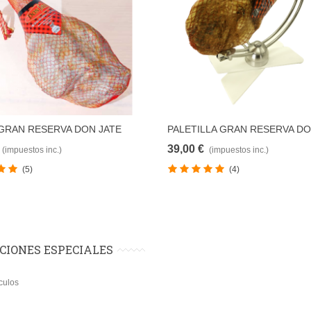
GRAN RESERVA DON JATE
PALETILLA GRAN RESERVA DO
AÑADIR PARA COMPARAR
AÑADIR PARA COMPAR
39,00 €
(impuestos inc.)
(impuestos inc.)
(5)
(4)
CIONES ESPECIALES
culos
ALETA DE TERUEL D.O.P.
ILLAMÓN