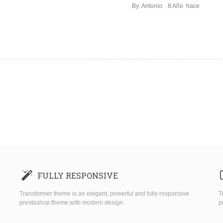
By: Antonio
8 Año hace
FULLY RESPONSIVE
Transformer theme is an elegant, powerful and fully responsive
T
prestashop theme with modern design.
p