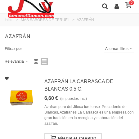
0
Inicio
>
MÁS SABORES DE TERUEL
>
AZAFRÁN
AZAFRÁN
Filtrar por
Alternar filtros
Relevancia
AZAFRÁN LA CARRASCA DE
BLANCAS 0.5 G.
6,60 €
(impuestos inc.)
Azafrán puro del Jiloca turolense. Procedente de
Blancas, Azafranes La Carrasca es una empresa con
gran tradición en la recogida y elaboración del
azafrán.
AÑADIR AL CARRITO