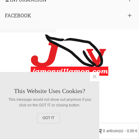
FACEBOOK
×
DonJate S.A.
This Website Uses Cookies?
This message would not show out anymore if you
click on the GOT IT or closing button.
GOT IT
0
0
artículo(s)
-
0,00 €
Columna izquierda
Menú
Visto
Arriba