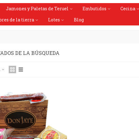
Jamones y Paletas de Teruel
Embutidos
Cecina
ores de la tierra
Lotes
Blog
ADOS DE LA BÚSQUEDA
a