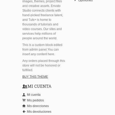
Opiniones
images, themes, project files
and creative assets. Envato
Studio connects clients with
hand-picked freelance talent,
and Tuts+ is home to
thousands of tutorials and
video courses. Our sites and
services help millions of
people around the world.
This is a custom block edited
from admin panel.You can
insert any content here.
Any orders placed through this
store will not be honored or
fulfilled.
BUY THIS THEME
MI CUENTA
Mi cuenta
Mis pedidos
Mis direcciones
Mis devoluciones