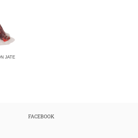
N JATE
AR
FACEBOOK