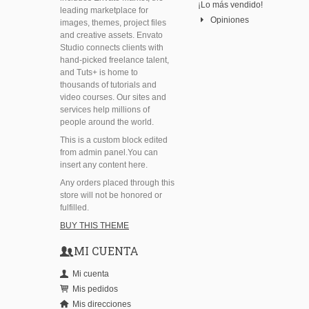
¡Lo más vendido!
leading marketplace for
Opiniones
images, themes, project files
and creative assets. Envato
Studio connects clients with
hand-picked freelance talent,
and Tuts+ is home to
thousands of tutorials and
video courses. Our sites and
services help millions of
people around the world.
This is a custom block edited
from admin panel.You can
insert any content here.
Any orders placed through this
store will not be honored or
fulfilled.
BUY THIS THEME
MI CUENTA
Mi cuenta
Mis pedidos
Mis direcciones