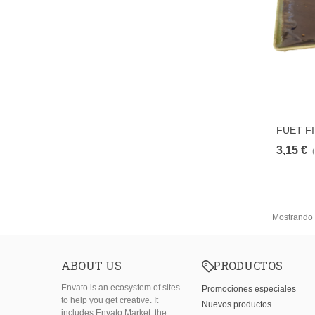
FUET F
3,15 €
Mostrando 
ABOUT US
PRODUCTOS
Envato is an ecosystem of sites
Promociones especiales
to help you get creative. It
Nuevos productos
includes Envato Market, the