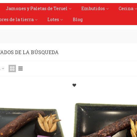
Jamones y Paletas de Teruel
Embutidos
Cecina
ores de la tierra
Lotes
Blog
ADOS DE LA BÚSQUEDA
a