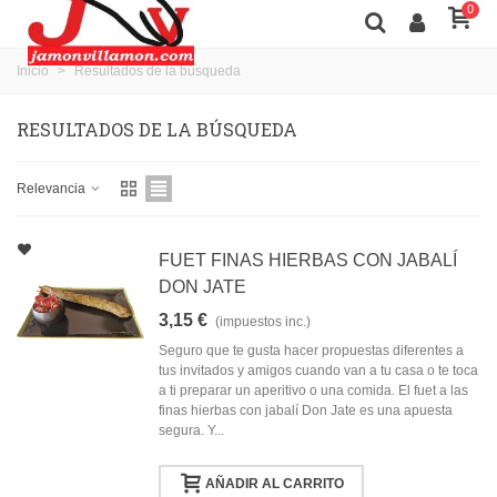
0
Inicio
>
Resultados de la búsqueda
RESULTADOS DE LA BÚSQUEDA
Relevancia
FUET FINAS HIERBAS CON JABALÍ
DON JATE
3,15 €
(impuestos inc.)
Seguro que te gusta hacer propuestas diferentes a
tus invitados y amigos cuando van a tu casa o te toca
a ti preparar un aperitivo o una comida. El fuet a las
finas hierbas con jabalí Don Jate es una apuesta
segura. Y...
AÑADIR AL CARRITO