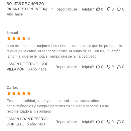
BOLITAS DE CHORIZO
PICANTES DON JATE Kg.
5
Report abuse
Helpful?
0
0
0
Año hace
Ismael
para mi uno de los mejores jamones de cerdo blanco que he probado, la
textura de la carne, el sabor del tocino, el punto de sal...en fin, un jamón,
jamón, al que se le nota el tiempo que se le ha dedicado.
JAMÓN DE TERUEL DOP
Report abuse
Helpful?
0
0
0
VILLAMÓN
5 Año hace
Carlos
Excelente calidad, sabor y punto de sal. Llevo varios años
consumiéndolos y siempre perfectos en calidad y servicio. Lo he
recomendado a mis amigos
JAMÓN GRAN RESERVA
Report abuse
Helpful?
0
0
0
DON JATE
5 Año hace