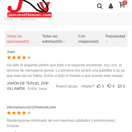
0
Inicio
>
Opiniones
Todas las
Todas las
Con
Popularidad
opiniones
(60)
estrellas
(60)
imágenes
(0)
Juan
Ha sido el segundo jamón que pido y el segundo excelente, rico, rico. el
servicio de mensajería genial. La próxima vez pediré una paletilla d.op ya
que esta vez no había. Animo a todo el mundo a que pruebe este manjar.
JAMÓN DE TERUEL DOP
Report abuse
Helpful?
0
0
0
VILLAMÓN
6 Año hace
vitoriamarco@@hotmail.com
Mantenganme informado de sus maximas calidades y promociones.
Gracias