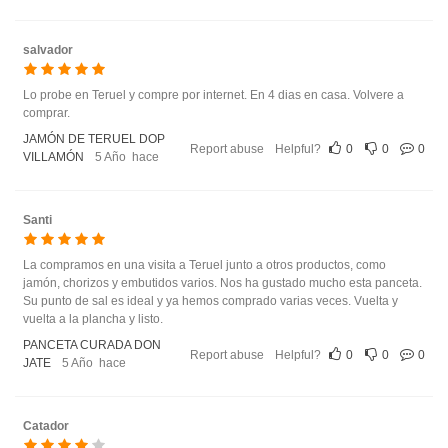
salvador
Lo probe en Teruel y compre por internet. En 4 dias en casa. Volvere a
comprar.
JAMÓN DE TERUEL DOP
Report abuse
Helpful?
0
0
0
VILLAMÓN
5 Año hace
Santi
La compramos en una visita a Teruel junto a otros productos, como
jamón, chorizos y embutidos varios. Nos ha gustado mucho esta panceta.
Su punto de sal es ideal y ya hemos comprado varias veces. Vuelta y
vuelta a la plancha y listo.
PANCETA CURADA DON
Report abuse
Helpful?
0
0
0
JATE
5 Año hace
Catador