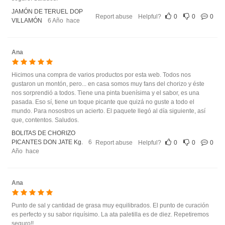
JAMÓN DE TERUEL DOP
Report abuse
Helpful?
0
0
0
VILLAMÓN
6 Año hace
Ana
Hicimos una compra de varios productos por esta web. Todos nos
gustaron un montón, pero... en casa somos muy fans del chorizo y éste
nos sorprendió a todos. Tiene una pinta buenísima y el sabor, es una
pasada. Eso sí, tiene un toque picante que quizá no guste a todo el
mundo. Para nosostros un acierto. El paquete llegó al día siguiente, así
que, contentos. Saludos.
BOLITAS DE CHORIZO
PICANTES DON JATE Kg.
6
Report abuse
Helpful?
0
0
0
Año hace
Ana
Punto de sal y cantidad de grasa muy equilibrados. El punto de curación
es perfecto y su sabor riquísimo. La ata paletilla es de diez. Repetiremos
seguro!!