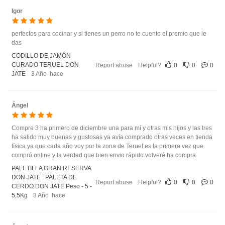
Igor
perfectos para cocinar y si tienes un perro no te cuento el premio que le
das
CODILLO DE JAMÓN
CURADO TERUEL DON
Report abuse
Helpful?
0
0
0
JATE
3 Año hace
Ángel
Compre 3 ha primero de diciembre una para mí y otras mis hijos y las tres
ha salido muy buenas y gustosas ya avía comprado otras veces en tienda
física ya que cada año voy por la zona de Teruel es la primera vez que
compró online y la verdad que bien envio rápido volveré ha compra
PALETILLA GRAN RESERVA
DON JATE : PALETA DE
Report abuse
Helpful?
0
0
0
CERDO DON JATE Peso - 5 -
5,5Kg
3 Año hace