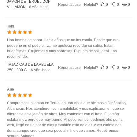
JAMÓN DE TERUEL DOP
Report abuse
Helpful?
0
0
0
VILLAMÓN
6 Año hace
Toni
Una bomba de sabor. Hacía años que no las comía. Desde que era
pequeño en el pueblo...y... me apetecía recordar su sabor. Están
buenísimas. Crujientes y muy sabrosas. El punto de sal, ideal. Las
recomiendo.
TAJADICAS DE LA ABUELA
Report abuse
Helpful?
0
0
0
250 - 300 G.
6 Año hace
Ana
Compramos un jamón en Teruel en una visita que hicimos a Dinópolis y
Albarracín. Nos atendieron con amabilidad y nos explicaron en qué se
diferencia este jamón de otros. Muy contentos con el trato. El jamón
estaba muy, pero que muy bueno. Al poco tiempo, pedimos otro por la
web, llegó en un par de días y también esta de diez. A ver cuánto nos
dura, aunque creo que será poco al ritmo que vamos. Repetiremos
seguro. Saludos.