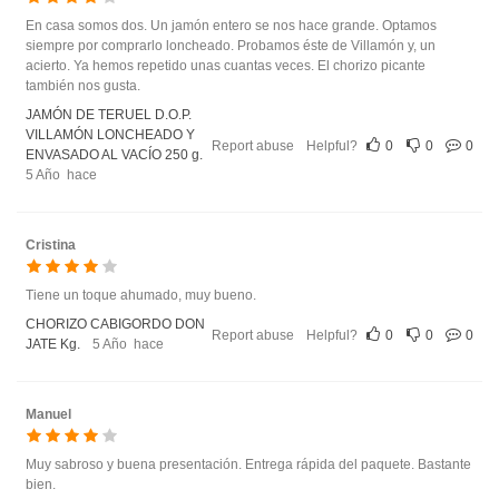
En casa somos dos. Un jamón entero se nos hace grande. Optamos
siempre por comprarlo loncheado. Probamos éste de Villamón y, un
acierto. Ya hemos repetido unas cuantas veces. El chorizo picante
también nos gusta.
JAMÓN DE TERUEL D.O.P.
VILLAMÓN LONCHEADO Y
Report abuse
Helpful?
0
0
0
ENVASADO AL VACÍO 250 g.
5 Año hace
Cristina
Tiene un toque ahumado, muy bueno.
CHORIZO CABIGORDO DON
Report abuse
Helpful?
0
0
0
JATE Kg.
5 Año hace
Manuel
Muy sabroso y buena presentación. Entrega rápida del paquete. Bastante
bien.