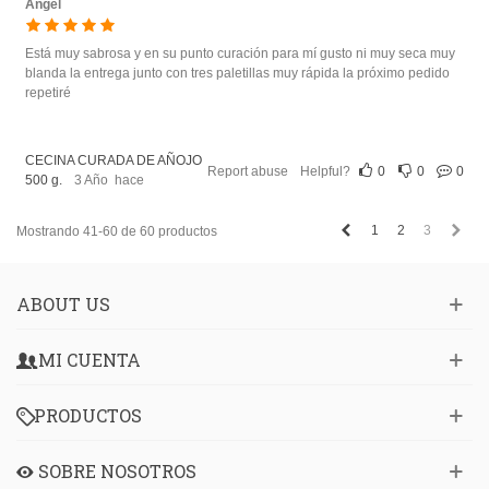
Ángel
Está muy sabrosa y en su punto curación para mí gusto ni muy seca muy
blanda la entrega junto con tres paletillas muy rápida la próximo pedido
repetiré
CECINA CURADA DE AÑOJO
Report abuse
Helpful?
0
0
0
500 g.
3 Año hace
Anterior
Sigu
1
2
3
Mostrando 41-60 de 60 productos
ABOUT US
MI CUENTA
PRODUCTOS
SOBRE NOSOTROS