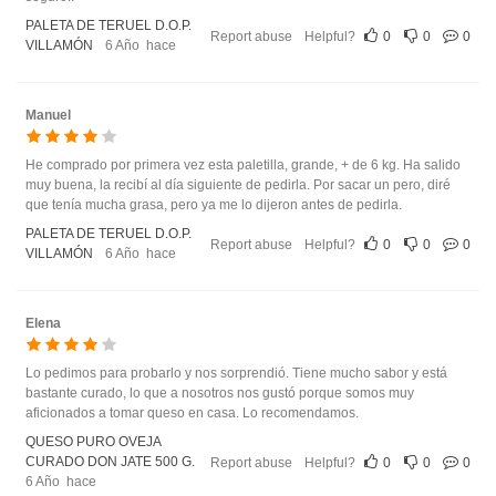
PALETA DE TERUEL D.O.P.
Report abuse
Helpful?
0
0
0
VILLAMÓN
6 Año hace
Manuel
He comprado por primera vez esta paletilla, grande, + de 6 kg. Ha salido
muy buena, la recibí al día siguiente de pedirla. Por sacar un pero, diré
que tenía mucha grasa, pero ya me lo dijeron antes de pedirla.
PALETA DE TERUEL D.O.P.
Report abuse
Helpful?
0
0
0
VILLAMÓN
6 Año hace
Elena
Lo pedimos para probarlo y nos sorprendió. Tiene mucho sabor y está
bastante curado, lo que a nosotros nos gustó porque somos muy
aficionados a tomar queso en casa. Lo recomendamos.
QUESO PURO OVEJA
CURADO DON JATE 500 G.
Report abuse
Helpful?
0
0
0
6 Año hace