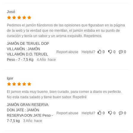
José
Pedimos el jamón fiándonos de las opiniones que figuraban en la página
de la web y la verdad que no mentían, el jamón estaba en su punto de
curación y tenía un sabor y un aroma exquisito. Repetimos.
JAMÓN DE TERUEL DOP
VILLAMÓN : JAMÓN
Report abuse
Helpful?
0
0
0
VILLAMÓN D.O. TERUEL
Peso - 7 - 7,5 Kg
4 Año hace
Igor
El jamon esta muy bueno, bien curado, para comer a diario es perfecto.
No esta nada salado y tiene buen sabor. Repetiré
JAMÓN GRAN RESERVA
DON JATE : JAMÓN
Report abuse
Helpful?
0
0
0
RESERVA DON JATE Peso -
7-7,5 kg
3 Año hace