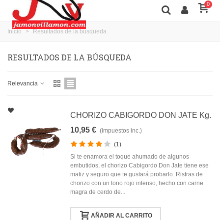
0
Inicio
>
Resultados de la búsqueda
RESULTADOS DE LA BÚSQUEDA
Relevancia
CHORIZO CABIGORDO DON JATE Kg.
10,95 €
(impuestos inc.)
(1)
Si te enamora el toque ahumado de algunos
embutidos, el chorizo Cabigordo Don Jate tiene ese
matiz y seguro que te gustará probarlo. Ristras de
chorizo con un tono rojo intenso, hecho con carne
magra de cerdo de...
AÑADIR AL CARRITO